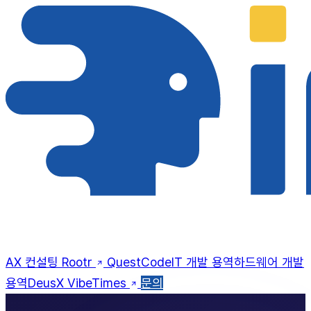
AX 컨설팅
Rootr
QuestCode
IT 개발 용역
하드웨어 개발
용역
DeusX
VibeTimes
문의