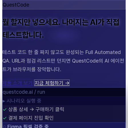
QuestCode
뭘 할지만 넣으세요. 나머지는 AI가 직접
테스트합니다.
테스트 코드 한 줄 짜지 않고도 완성되는 Full Automated
QA. URL과 점검 리스트만 던지면 QuestCode의 AI 에이전
트가 브라우저를 장악합니다.
제품 소개 보기
지금 체험하기 →
questcode.ai / run
▸ 시나리오 실행 중
✓
상품 상세 → 구매하기 클릭
✓
결제 페이지 진입 확인
◌
Figma 픽셀 검증 중...