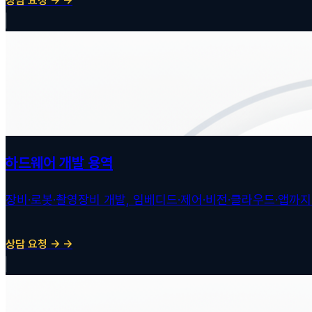
상담 요청 → →
하드웨어 개발 용역
장비·로봇·촬영장비 개발, 임베디드·제어·비전·클라우드·앱까
상담 요청 → →