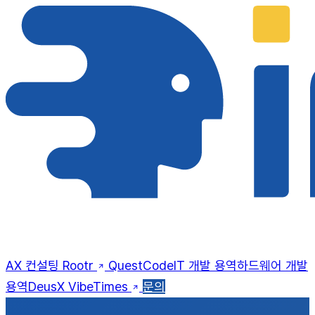
AX 컨설팅
Rootr
QuestCode
IT 개발 용역
하드웨어 개발
용역
DeusX
VibeTimes
문의